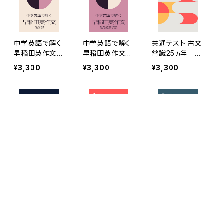
中学英語で解く
中学英語で解く
共通テスト 古文
早稲田英作文／
早稲田英作文／
常識25ヵ年｜松
法［2022年度
政治経済［2022
濤舎
¥3,300
¥3,300
¥3,300
版］
年度版］
キーワードから探す
小論文の小定理
総合問題の類題
総合問題の類題
［2022年度版］
／15ヵ年（愛媛
／15ヵ年（弘前
大学医学部医学
大学医学部医学
¥3,300
¥2,200
¥2,200
科）
科）
カテゴリから探す